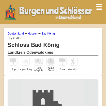
Deutschland
➡
Hessen
➡
Bad König
Objekt 2887
Schloss Bad König
Landkreis Odenwaldkreis
Foto
Keine
Flop
Empfehlung
Privat
Wandern
m¨glich
Sicht