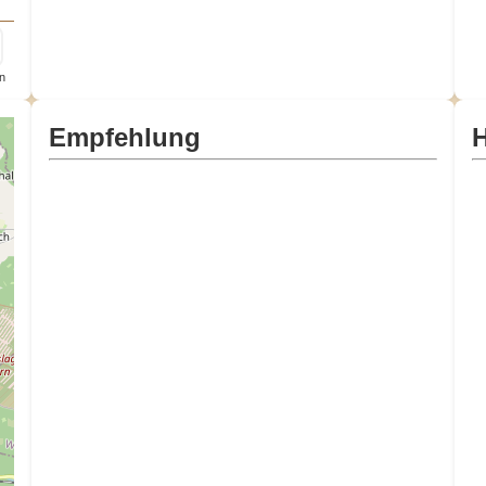
n
Empfehlung
H