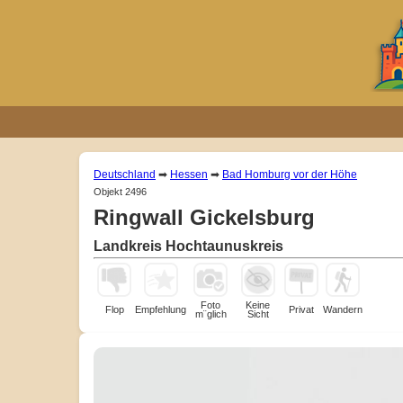
Deutschland
➡
Hessen
➡
Bad Homburg vor der Höhe
Objekt 2496
Ringwall Gickelsburg
Landkreis Hochtaunuskreis
Foto
Keine
Flop
Empfehlung
Privat
Wandern
m¨glich
Sicht