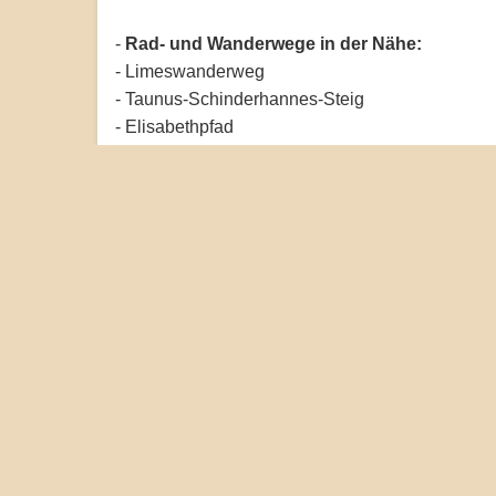
-
Rad- und Wanderwege in der Nähe:
- Limeswanderweg
- Taunus-Schinderhannes-Steig
- Elisabethpfad
- Regionalpark Rundroute
- Limesradweg
- Taunus-Radweg
- Wanderweg „Rund um Bad Homburg“
- Hessenweg 3
- Europäischer Fernwanderweg E1