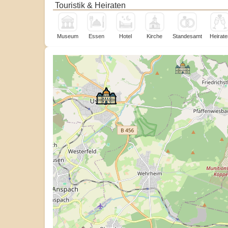
Touristik & Heiraten
Museum
Essen
Hotel
Kirche
Standesamt
Heirate