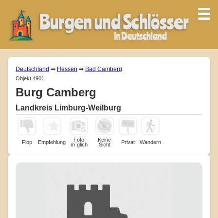
Deutschland
➡
Hessen
➡
Bad Camberg
Objekt 4901
Burg Camberg
Landkreis Limburg-Weilburg
Foto
Keine
Flop
Empfehlung
Privat
Wandern
m¨glich
Sicht