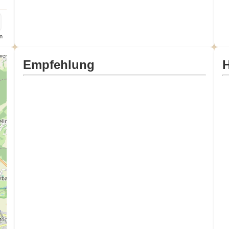
n
Empfehlung
H