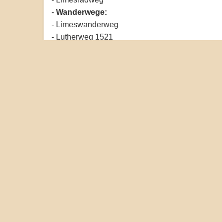
-
Wanderwege:
- Limeswanderweg
- Lutherweg 1521
- Bonifatius-Route
- Rundweg Lindheim (örtlich)
- Wetterauer Hutungen Weg
- Jakobsweg Vogelsberg � Wetterau
- Regionalpark Rundroute Wetterau