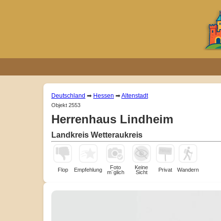
Deutschland
➡
Hessen
➡
Altenstadt
Objekt 2553
Herrenhaus Lindheim
Landkreis Wetteraukreis
Foto
Keine
Flop
Empfehlung
Privat
Wandern
m¨glich
Sicht