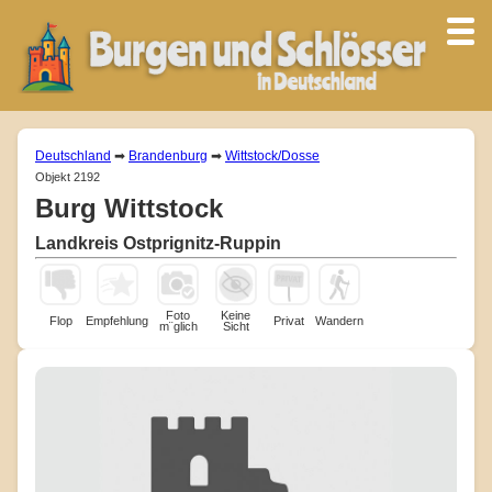
Deutschland
➡
Brandenburg
➡
Wittstock/Dosse
Objekt 2192
Burg Wittstock
Landkreis Ostprignitz-Ruppin
Foto
Keine
Flop
Empfehlung
Privat
Wandern
m¨glich
Sicht