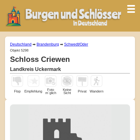
Deutschland
➡
Brandenburg
➡
Schwedt/Oder
Objekt 5298
Schloss Criewen
Landkreis Uckermark
Foto
Keine
Flop
Empfehlung
Privat
Wandern
m¨glich
Sicht