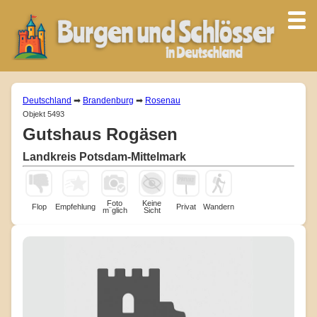
Deutschland
➡
Brandenburg
➡
Rosenau
Objekt 5493
Gutshaus Rogäsen
Landkreis Potsdam-Mittelmark
Foto
Keine
Flop
Empfehlung
Privat
Wandern
m¨glich
Sicht