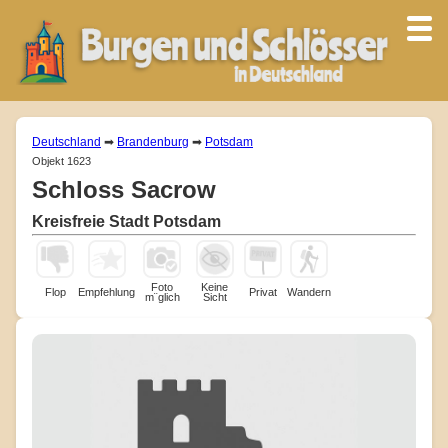
Deutschland
➡
Brandenburg
➡
Potsdam
Objekt 1623
Schloss Sacrow
Kreisfreie Stadt Potsdam
Foto
Keine
Flop
Empfehlung
Privat
Wandern
m¨glich
Sicht