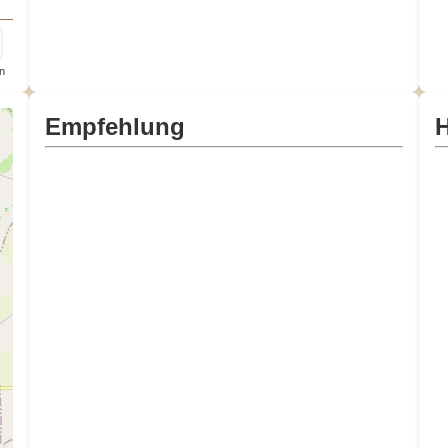
n
Empfehlung
H