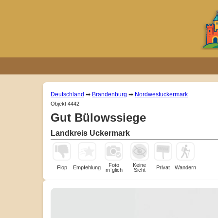
Deutschland
➡
Brandenburg
➡
Nordwestuckermark
Objekt 4442
Gut Bülowssiege
Landkreis Uckermark
Foto
Keine
Flop
Empfehlung
Privat
Wandern
m¨glich
Sicht