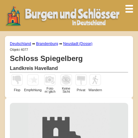
Deutschland
➡
Brandenburg
➡
Neustadt (Dosse)
Objekt 4077
Schloss Spiegelberg
Landkreis Havelland
Foto
Keine
Flop
Empfehlung
Privat
Wandern
m¨glich
Sicht