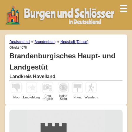
Deutschland
➡
Brandenburg
➡
Neustadt (Dosse)
Objekt 4078
Brandenburgisches Haupt- und
Landgestüt
Landkreis Havelland
Foto
Keine
Flop
Empfehlung
Privat
Wandern
m¨glich
Sicht