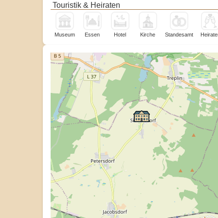
Touristik & Heiraten
Museum
Essen
Hotel
Kirche
Standesamt
Heirate