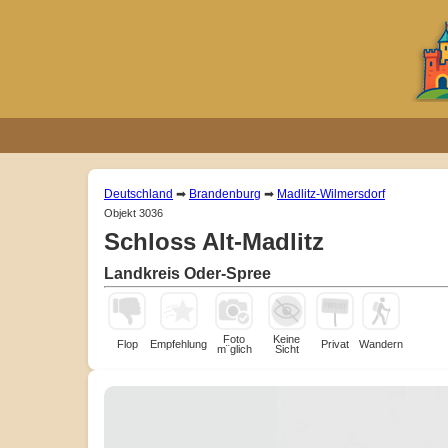
Deutschland
➡
Brandenburg
➡
Madlitz-Wilmersdorf
Objekt 3036
Schloss Alt-Madlitz
Landkreis Oder-Spree
Foto
Keine
Flop
Empfehlung
Privat
Wandern
m¨glich
Sicht