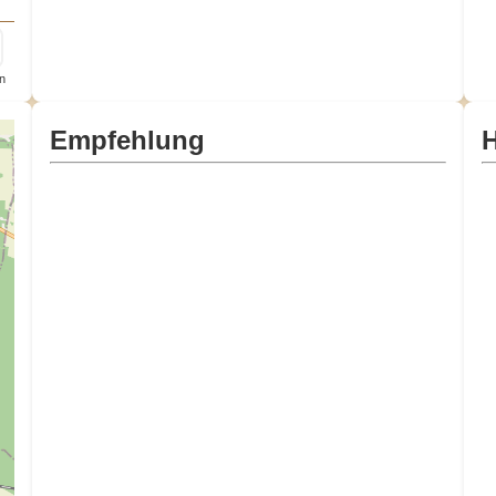
n
Empfehlung
H