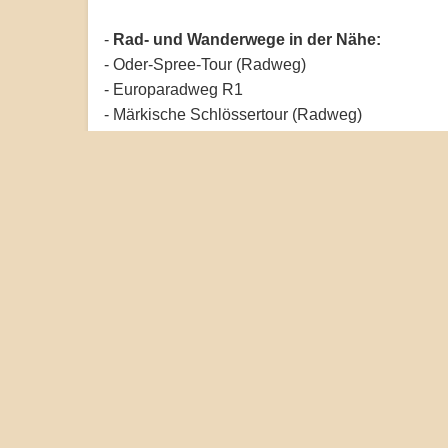
-
Rad- und Wanderwege in der Nähe:
- Oder-Spree-Tour (Radweg)
- Europaradweg R1
- Märkische Schlössertour (Radweg)
- Spreeradweg
- Oderbruchbahn-Radweg
- Märkischer Landweg
- Jakobsweg Brandenburg/Oder-Spree
- Naturparkroute Märkische Schweiz
- Wanderweg um den Madlitzer See