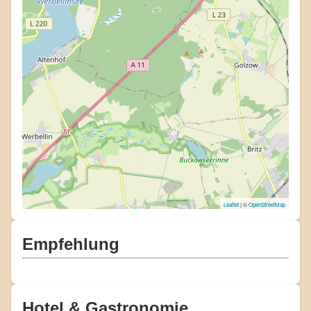
Leaflet
| ©
OpenStreetMap
Empfehlung
Hotel & Gastronomie