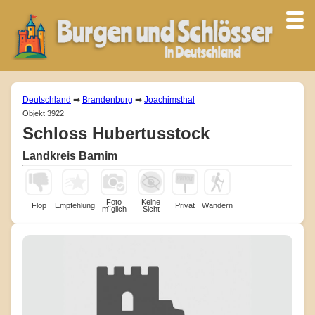
Deutschland
➡
Brandenburg
➡
Joachimsthal
Objekt 3922
Schloss Hubertusstock
Landkreis Barnim
Foto
Keine
Flop
Empfehlung
Privat
Wandern
m¨glich
Sicht