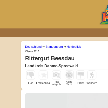
Deutschland
➡
Brandenburg
➡
Heideblick
Objekt 3116
Rittergut Beesdau
Landkreis Dahme-Spreewald
Foto
Keine
Flop
Empfehlung
Privat
Wandern
m¨glich
Sicht