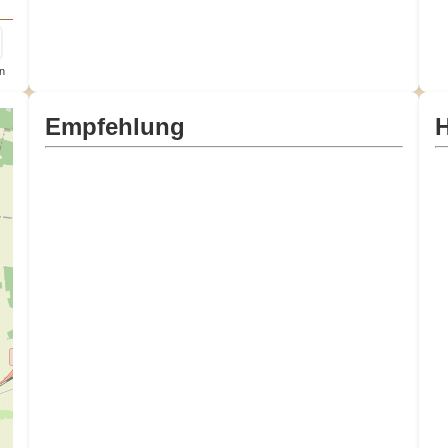
n
Empfehlung
H