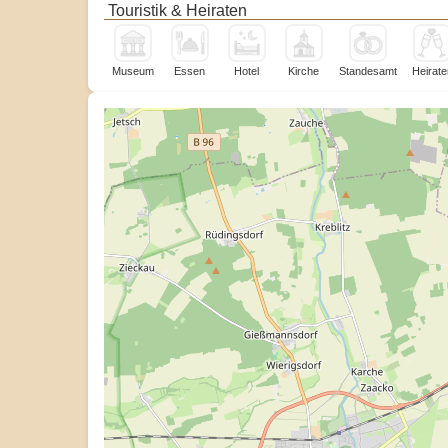
Touristik & Heiraten
Museum
Essen
Hotel
Kirche
Standesamt
Heirate