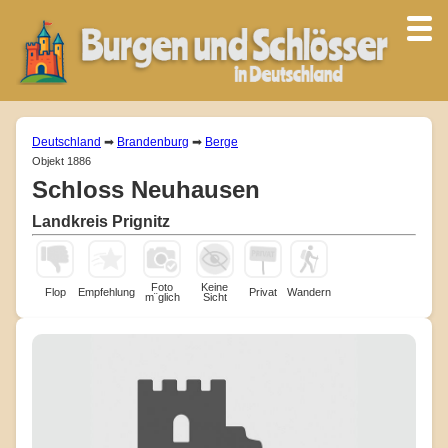
Deutschland
➡
Brandenburg
➡
Berge
Objekt 1886
Schloss Neuhausen
Landkreis Prignitz
Foto
Keine
Flop
Empfehlung
Privat
Wandern
m¨glich
Sicht