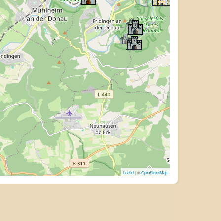
Leaflet
| ©
OpenStreetMap