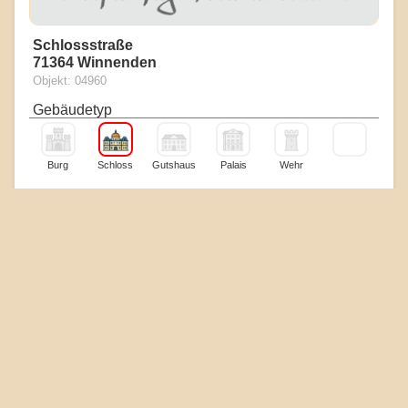
Schlossstraße
71364 Winnenden
Objekt: 04960
Gebäudetyp
Burg
Schloss
Gutshaus
Palais
Wehr
Erhaltungszustand
Boden
Reste
Mauern
Ruine
Gebäude
Touristik & Heiraten
Museum
Essen
Hotel
Kirche
Standesamt
Heiraten