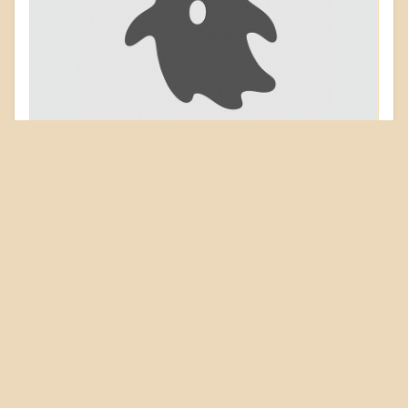
Hauptstraße 44
75056 Sulzfeld
Objekt: 06402
Gebäudetyp
Burg
Schloss
Gutshaus
Palais
Wehr
Erhaltungszustand