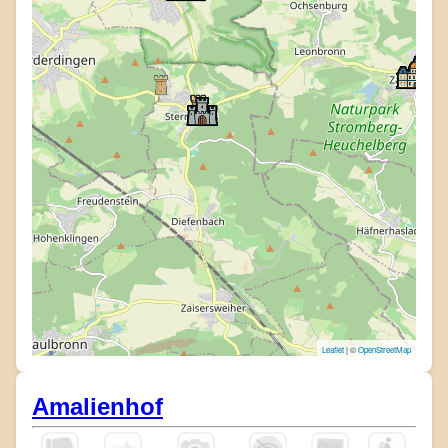
Leaflet
| ©
OpenStreetMap
Amalienhof