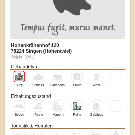
Hohenkrähenhof 120
78224 Singen (Hohentwiel)
Objekt: 02812
Gebäudetyp
Burg
Schloss
Gutshaus
Palais
Wehr
Erhaltungszustand
Boden
Reste
Mauern
Ruine
Gebäude
Touristik & Heiraten