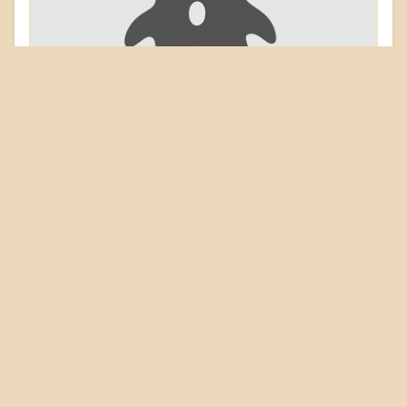
Mühlhauser Straße
78224 Singen (Hohentwiel)
Objekt: 05326
Gebäudetyp
Burg
Schloss
Gutshaus
Palais
Wehr
Erhaltungszustand