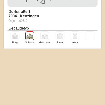
Dorfstraße 1
79341 Kenzingen
Objekt: 00319
Gebäudetyp
Burg
Schloss
Gutshaus
Palais
Wehr
Erhaltungszustand
Boden
Reste
Mauern
Ruine
Gebäude
Touristik & Heiraten
Museum
Essen
Hotel
Kirche
Standesamt
Heiraten