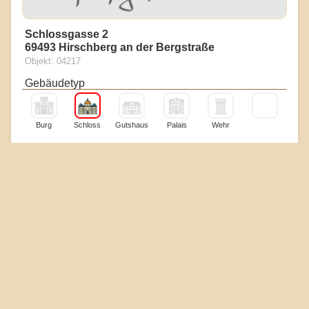
Schlossgasse 2
69493 Hirschberg an der Bergstraße
Objekt: 04217
Gebäudetyp
Burg
Schloss
Gutshaus
Palais
Wehr
Erhaltungszustand
Boden
Reste
Mauern
Ruine
Gebäude
Touristik & Heiraten
Museum
Essen
Hotel
Kirche
Standesamt
Heiraten