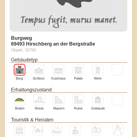
Burgweg
69493 Hirschberg an der Bergstraße
Objekt: 02768
Gebäudetyp
Burg
Schloss
Gutshaus
Palais
Wehr
Erhaltungszustand
Boden
Reste
Mauern
Ruine
Gebäude
Touristik & Heiraten