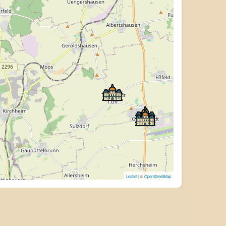
Leaflet
| ©
OpenStreetMap