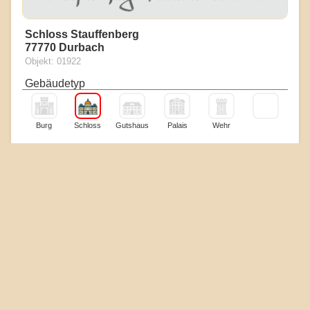
Schloss Stauffenberg
77770 Durbach
Objekt: 01922
Gebäudetyp
Burg
Schloss
Gutshaus
Palais
Wehr
Erhaltungszustand
Boden
Reste
Mauern
Ruine
Gebäude
Touristik & Heiraten
Museum
Essen
Hotel
Kirche
Standesamt
Heiraten