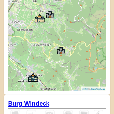
Leaflet
| ©
OpenStreetMap
Burg Windeck