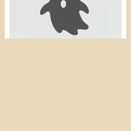
Rittersbachstraße
77815 Bühl
Objekt: 04987
Gebäudetyp
Burg
Schloss
Gutshaus
Palais
Wehr
Erhaltungszustand