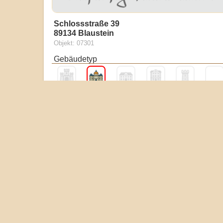
Schlossstraße 39
89134 Blaustein
Objekt: 07301
Gebäudetyp
Burg
Schloss
Gutshaus
Palais
Wehr
Erhaltungszustand
Boden
Reste
Mauern
Ruine
Gebäude
Touristik & Heiraten
Museum
Essen
Hotel
Kirche
Standesamt
Heirate