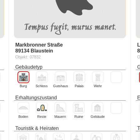
Markbronner Straße
L
89134 Blaustein
8
Objekt: 07832
O
Gebäudetyp
G
Burg
Schloss
Gutshaus
Palais
Wehr
Erhaltungszustand
E
Boden
Reste
Mauern
Ruine
Gebäude
Touristik & Heiraten
T