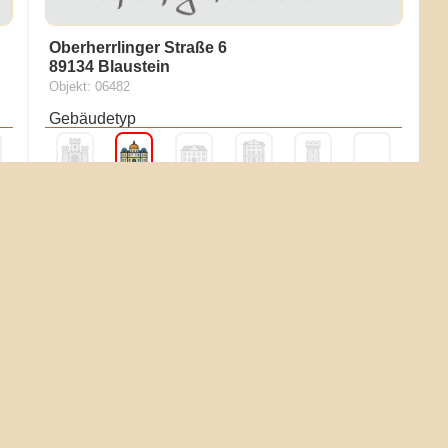
Oberherrlinger Straße 6
89134 Blaustein
Objekt: 06482
Gebäudetyp
Burg
Schloss
Gutshaus
Palais
Wehr
Erhaltungszustand
Boden
Reste
Mauern
Ruine
Gebäude
Touristik & Heiraten
n
Museum
Essen
Hotel
Kirche
Standesamt
Heiraten