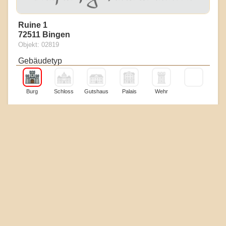
Ruine 1
72511 Bingen
Objekt: 02819
Gebäudetyp
Burg
Schloss
Gutshaus
Palais
Wehr
Erhaltungszustand
Boden
Reste
Mauern
Ruine
Gebäude
Touristik & Heiraten
Museum
Essen
Hotel
Kirche
Standesamt
Heiraten