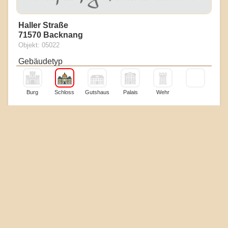
Haller Straße
71570 Backnang
Objekt: 05022
Gebäudetyp
Burg
Schloss
Gutshaus
Palais
Wehr
Erhaltungszustand
Boden
Reste
Mauern
Ruine
Gebäude
Touristik & Heiraten
Museum
Essen
Hotel
Kirche
Standesamt
Heiraten