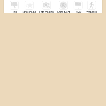
Flop
Empfehlung
Foto möglich
Keine Sicht
Privat
Wandern
Schlosssteige
72213 Altensteig
Objekt: 05221