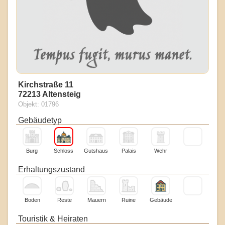
Kirchstraße 11
72213 Altensteig
Objekt: 01796
Gebäudetyp
Burg
Schloss
Gutshaus
Palais
Wehr
Erhaltungszustand
Boden
Reste
Mauern
Ruine
Gebäude
Touristik & Heiraten