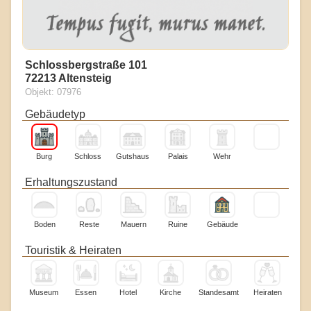
Schlossbergstraße 101
72213 Altensteig
Objekt: 07976
Gebäudetyp
Burg
Schloss
Gutshaus
Palais
Wehr
Erhaltungszustand
Boden
Reste
Mauern
Ruine
Gebäude
Touristik & Heiraten
Museum
Essen
Hotel
Kirche
Standesamt
Heiraten