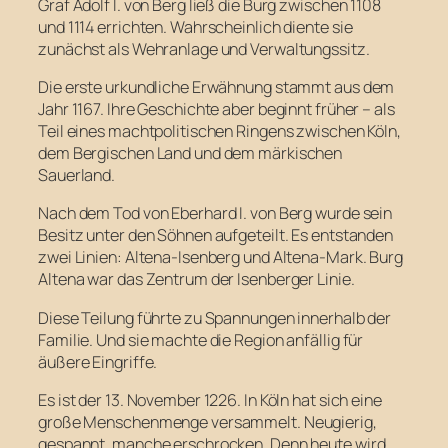
Graf Adolf I. von Berg ließ die Burg zwischen 1108
und 1114 errichten. Wahrscheinlich diente sie
zunächst als Wehranlage und Verwaltungssitz.
Die erste urkundliche Erwähnung stammt aus dem
Jahr 1167. Ihre Geschichte aber beginnt früher – als
Teil eines machtpolitischen Ringens zwischen Köln,
dem Bergischen Land und dem märkischen
Sauerland.
Nach dem Tod von Eberhard I. von Berg wurde sein
Besitz unter den Söhnen aufgeteilt. Es entstanden
zwei Linien: Altena-Isenberg und Altena-Mark. Burg
Altena war das Zentrum der Isenberger Linie.
Diese Teilung führte zu Spannungen innerhalb der
Familie. Und sie machte die Region anfällig für
äußere Eingriffe.
Es ist der 13. November 1226. In Köln hat sich eine
große Menschenmenge versammelt. Neugierig,
gespannt, manche erschrocken. Denn heute wird