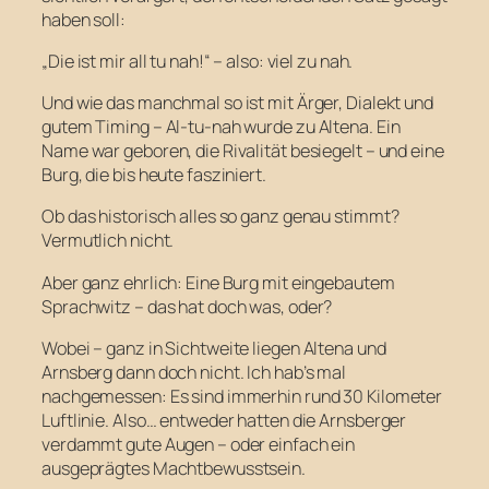
haben soll:
„Die ist mir all tu nah!“ – also: viel zu nah.
Und wie das manchmal so ist mit Ärger, Dialekt und
gutem Timing – Al-tu-nah wurde zu Altena. Ein
Name war geboren, die Rivalität besiegelt – und eine
Burg, die bis heute fasziniert.
Ob das historisch alles so ganz genau stimmt?
Vermutlich nicht.
Aber ganz ehrlich: Eine Burg mit eingebautem
Sprachwitz – das hat doch was, oder?
Wobei – ganz in Sichtweite liegen Altena und
Arnsberg dann doch nicht. Ich hab’s mal
nachgemessen: Es sind immerhin rund 30 Kilometer
Luftlinie. Also… entweder hatten die Arnsberger
verdammt gute Augen – oder einfach ein
ausgeprägtes Machtbewusstsein.