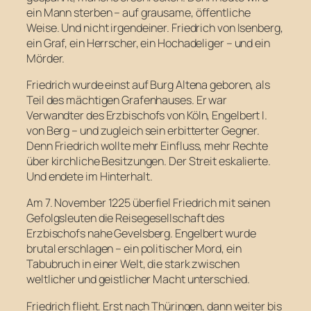
ein Mann sterben – auf grausame, öffentliche
Weise. Und nicht irgendeiner. Friedrich von Isenberg,
ein Graf, ein Herrscher, ein Hochadeliger – und ein
Mörder.
Friedrich wurde einst auf Burg Altena geboren, als
Teil des mächtigen Grafenhauses. Er war
Verwandter des Erzbischofs von Köln, Engelbert I.
von Berg – und zugleich sein erbitterter Gegner.
Denn Friedrich wollte mehr Einfluss, mehr Rechte
über kirchliche Besitzungen. Der Streit eskalierte.
Und endete im Hinterhalt.
Am 7. November 1225 überfiel Friedrich mit seinen
Gefolgsleuten die Reisegesellschaft des
Erzbischofs nahe Gevelsberg. Engelbert wurde
brutal erschlagen – ein politischer Mord, ein
Tabubruch in einer Welt, die stark zwischen
weltlicher und geistlicher Macht unterschied.
Friedrich flieht. Erst nach Thüringen, dann weiter bis