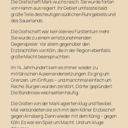
Die Grafschaft Mark wuchs rasch. Sie wurde fortan
von Hamm aus regiert. Ihr Gebiet umfasste bald
große Teile des heutigen südlichen Ruhrgebiets und
des Sauerlands.
Die Grafschaft war kein kleines Fürstentum mehr.
Sie wurde zu einem ernstzunehmenden
Gegenspieler. Vor allem gegenüber den
Erzbischöfen von Köln, die in der Region ebenfalls
große Macht beanspruchten.
Im 14. Jahrhundert kam es immer wieder zu
militärischen Auseinandersetzungen. Es ging um
Grenzen, um Einfluss – und manchmal einfach um
Rache. Burgen wurden zerstört, Dörfer geplündert.
Die Bündnisse wechselten häufig.
Die Grafen von der Mark agierten klug und flexibel.
Mal verbündeten sie sich mit dem Kölner Erzbischof
gegen Arnsberg. Dann wieder mit dem König – gegen
Köln. Es war ein Spiel um Macht. Und um kluge