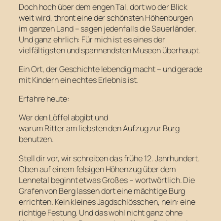
Doch hoch über dem engen Tal, dort wo der Blick
weit wird, thront eine der schönsten Höhenburgen
im ganzen Land – sagen jedenfalls die Sauerländer.
Und ganz ehrlich: Für mich ist es eines der
vielfältigsten und spannendsten Museen überhaupt.
Ein Ort, der Geschichte lebendig macht – und gerade
mit Kindern ein echtes Erlebnis ist.
Erfahre heute:
Wer den Löffel abgibt und
warum Ritter am liebsten den Aufzug zur Burg
benutzen.
Stell dir vor, wir schreiben das frühe 12. Jahrhundert.
Oben auf einem felsigen Höhenzug über dem
Lennetal beginnt etwas Großes – wortwörtlich. Die
Grafen von Berg lassen dort eine mächtige Burg
errichten. Kein kleines Jagdschlösschen, nein: eine
richtige Festung. Und das wohl nicht ganz ohne