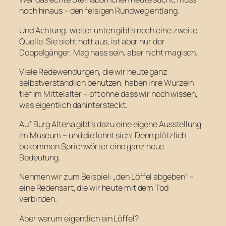
hoch hinaus – den felsigen Rundweg entlang.
Und Achtung: weiter unten gibt’s noch eine zweite
Quelle. Sie sieht nett aus, ist aber nur der
Doppelgänger. Mag nass sein, aber nicht magisch.
Viele Redewendungen, die wir heute ganz
selbstverständlich benutzen, haben ihre Wurzeln
tief im Mittelalter – oft ohne dass wir noch wissen,
was eigentlich dahintersteckt.
Auf Burg Altena gibt’s dazu eine eigene Ausstellung
im Museum – und die lohnt sich! Denn plötzlich
bekommen Sprichwörter eine ganz neue
Bedeutung.
Nehmen wir zum Beispiel: „den Löffel abgeben“ –
eine Redensart, die wir heute mit dem Tod
verbinden.
Aber warum eigentlich ein Löffel?