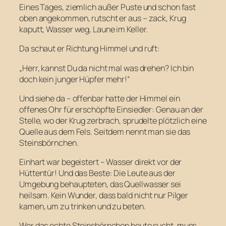
Eines Tages, ziemlich außer Puste und schon fast
oben angekommen, rutscht er aus – zack, Krug
kaputt, Wasser weg, Laune im Keller.
Da schaut er Richtung Himmel und ruft:
„Herr, kannst Du da nicht mal was drehen? Ich bin
doch kein junger Hüpfer mehr!“
Und siehe da – offenbar hatte der Himmel ein
offenes Ohr für erschöpfte Einsiedler: Genau an der
Stelle, wo der Krug zerbrach, sprudelte plötzlich eine
Quelle aus dem Fels. Seitdem nennt man sie das
Steinsbörnchen.
Einhart war begeistert – Wasser direkt vor der
Hüttentür! Und das Beste: Die Leute aus der
Umgebung behaupteten, das Quellwasser sei
heilsam. Kein Wunder, dass bald nicht nur Pilger
kamen, um zu trinken und zu beten.
Wer das echte Steinsbörnchen heute sucht, muss