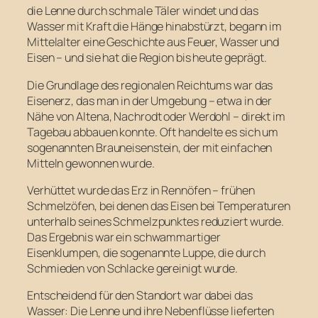
die Lenne durch schmale Täler windet und das
Wasser mit Kraft die Hänge hinabstürzt, begann im
Mittelalter eine Geschichte aus Feuer, Wasser und
Eisen – und sie hat die Region bis heute geprägt.
Die Grundlage des regionalen Reichtums war das
Eisenerz, das man in der Umgebung – etwa in der
Nähe von Altena, Nachrodt oder Werdohl – direkt im
Tagebau abbauen konnte. Oft handelte es sich um
sogenannten Brauneisenstein, der mit einfachen
Mitteln gewonnen wurde.
Verhüttet wurde das Erz in Rennöfen – frühen
Schmelzöfen, bei denen das Eisen bei Temperaturen
unterhalb seines Schmelzpunktes reduziert wurde.
Das Ergebnis war ein schwammartiger
Eisenklumpen, die sogenannte Luppe, die durch
Schmieden von Schlacke gereinigt wurde.
Entscheidend für den Standort war dabei das
Wasser: Die Lenne und ihre Nebenflüsse lieferten