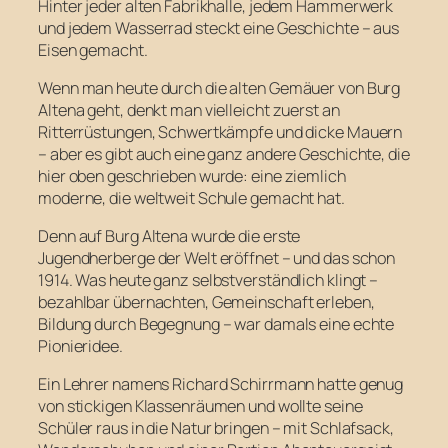
Hinter jeder alten Fabrikhalle, jedem Hammerwerk
und jedem Wasserrad steckt eine Geschichte – aus
Eisen gemacht.
Wenn man heute durch die alten Gemäuer von Burg
Altena geht, denkt man vielleicht zuerst an
Ritterrüstungen, Schwertkämpfe und dicke Mauern
– aber es gibt auch eine ganz andere Geschichte, die
hier oben geschrieben wurde: eine ziemlich
moderne, die weltweit Schule gemacht hat.
Denn auf Burg Altena wurde die erste
Jugendherberge der Welt eröffnet – und das schon
1914. Was heute ganz selbstverständlich klingt –
bezahlbar übernachten, Gemeinschaft erleben,
Bildung durch Begegnung – war damals eine echte
Pionieridee.
Ein Lehrer namens Richard Schirrmann hatte genug
von stickigen Klassenräumen und wollte seine
Schüler raus in die Natur bringen – mit Schlafsack,