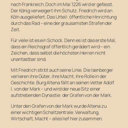
nach Frankreich. Doch im Mai 1226 wird er gefasst.
Der König verweigert ihm Schutz. Friedrich wird an
Köln ausgeliefert. Das Urteil: öffentliche Hinrichtung
durch das Rad – eine der grausamsten Strafen der
Zeit.
Für viele ist es ein Schock. Denn es ist das erste Mal,
dass ein Reichsgraf öffentlich gerädert wird – ein
Zeichen, dass selbst die höchsten Herren nicht
unantastbar sind.
Mit Friedrich stirbt auch seine Linie. Die Isenberger
verlieren ihre Güter, ihre Macht, ihre Rolle in der
Geschichte. Burg Altena fällt an seinen Vetter Adolf
I. von der Mark – und wird der neue Sitz einer
aufstrebenden Dynastie: der Grafen von der Mark.
Unter den Grafen von der Mark wurde Altena zu
einer wichtigen Schaltzentrale. Verwaltung,
Wirtschaft, Macht – alles lief hier zusammen.