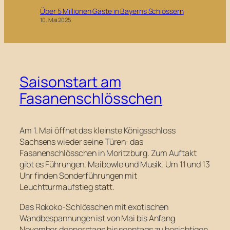
Über 5 Millionen Gäste in Bayerns Schlössern
10. Mai 2025
Saisonstart am
Fasanenschlösschen
Am 1. Mai öffnet das kleinste Königsschloss
Sachsens wieder seine Türen: das
Fasanenschlösschen in Moritzburg. Zum Auftakt
gibt es Führungen, Maibowle und Musik. Um 11 und 13
Uhr finden Sonderführungen mit
Leuchtturmaufstieg statt.
Das Rokoko-Schlösschen mit exotischen
Wandbespannungen ist von Mai bis Anfang
November donnerstags bis sonntags zu besichtigen.