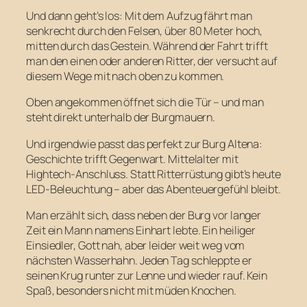
Und dann geht’s los: Mit dem Aufzug fährt man
senkrecht durch den Felsen, über 80 Meter hoch,
mitten durch das Gestein. Während der Fahrt trifft
man den einen oder anderen Ritter, der versucht auf
diesem Wege mit nach oben zu kommen.
Oben angekommen öffnet sich die Tür – und man
steht direkt unterhalb der Burgmauern.
Und irgendwie passt das perfekt zur Burg Altena:
Geschichte trifft Gegenwart. Mittelalter mit
Hightech-Anschluss. Statt Ritterrüstung gibt’s heute
LED-Beleuchtung – aber das Abenteuergefühl bleibt.
Man erzählt sich, dass neben der Burg vor langer
Zeit ein Mann namens Einhart lebte. Ein heiliger
Einsiedler, Gott nah, aber leider weit weg vom
nächsten Wasserhahn. Jeden Tag schleppte er
seinen Krug runter zur Lenne und wieder rauf. Kein
Spaß, besonders nicht mit müden Knochen.