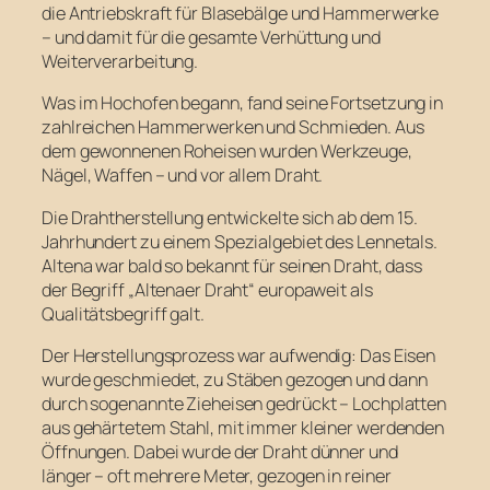
die Antriebskraft für Blasebälge und Hammerwerke
– und damit für die gesamte Verhüttung und
Weiterverarbeitung.
Was im Hochofen begann, fand seine Fortsetzung in
zahlreichen Hammerwerken und Schmieden. Aus
dem gewonnenen Roheisen wurden Werkzeuge,
Nägel, Waffen – und vor allem Draht.
Die Drahtherstellung entwickelte sich ab dem 15.
Jahrhundert zu einem Spezialgebiet des Lennetals.
Altena war bald so bekannt für seinen Draht, dass
der Begriff „Altenaer Draht“ europaweit als
Qualitätsbegriff galt.
Der Herstellungsprozess war aufwendig: Das Eisen
wurde geschmiedet, zu Stäben gezogen und dann
durch sogenannte Zieheisen gedrückt – Lochplatten
aus gehärtetem Stahl, mit immer kleiner werdenden
Öffnungen. Dabei wurde der Draht dünner und
länger – oft mehrere Meter, gezogen in reiner