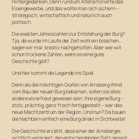
Hintergedanken. Denn rund um Altena florierte das
Eisengewerbe, und das wollte man sich sichern –
strategisch, wirtschaftlich und natürlich auch
politisch.
Die exakten Jahreszahlen zur Entstehung der Burg?
Tja, da wurde im Laufe der Zeit wohl ein bisschen…
sagen wir mal: kreativ nachgeholfen. Aber wer will
schon trockene Zahlen, wenn es eine gute
Geschichte gibt?
Und hier kommt die Legende ins Spiel.
Denn als die mächtigen Grafen von Arnsberg Wind
vom Bau der neuen Burg bekamen, sollen sie alles
andere als erfreut gewesen sein. Ihre eigene Burg –
stolz, prächtig, ganz frisch fertiggestellt – war das
neue Machtzentrum der Region. Und nun? Da bauen
die Nachbarn einfach eine Burg direkt in Sichtweite!
Die Geschichte erzählt, dass einer der Arnsberger,
sichtlich verärgert, den entscheidenden Satz gesagt