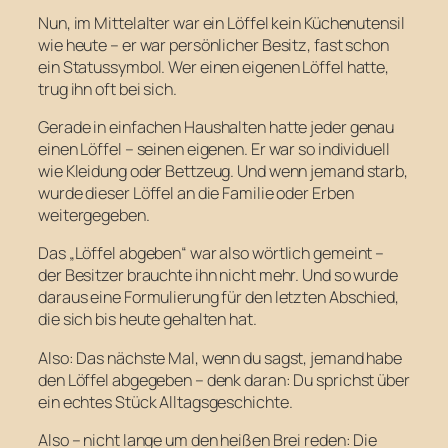
Nun, im Mittelalter war ein Löffel kein Küchenutensil
wie heute – er war persönlicher Besitz, fast schon
ein Statussymbol. Wer einen eigenen Löffel hatte,
trug ihn oft bei sich.
Gerade in einfachen Haushalten hatte jeder genau
einen Löffel – seinen eigenen. Er war so individuell
wie Kleidung oder Bettzeug. Und wenn jemand starb,
wurde dieser Löffel an die Familie oder Erben
weitergegeben.
Das „Löffel abgeben“ war also wörtlich gemeint –
der Besitzer brauchte ihn nicht mehr. Und so wurde
daraus eine Formulierung für den letzten Abschied,
die sich bis heute gehalten hat.
Also: Das nächste Mal, wenn du sagst, jemand habe
den Löffel abgegeben – denk daran: Du sprichst über
ein echtes Stück Alltagsgeschichte.
Also – nicht lange um den heißen Brei reden: Die