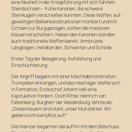
eine Neuheit in der Kriegsführung mit sich führten:
Steinbüchsen – frühe Kanonen, die schwere
Steinkugeln verschießen konnten. Diese Waffen, auf
gewaltigen Balkenkonstruktionen montiert und mit
Ochsen zur Burg gezogen, sollten die massiven
Mauern erschüttern. Neben den Kanonen standen
auch traditionelle Waffen bereit: Armbrüste,
Langbogen, Hellebarden, Schwerter und Schilde.
Erster Tag der Belagerung: Aufstellung und
Einschüchterung
Der Angriff begann mit einer Machtdemonstration.
Trompeten erklangen, und das Heerlager stellte sich
in Formation. Erzbischof Johann ließ eine
Kapitulation fordern. Doch Ritter Heinrich von
Falkenberg, Burgherr der Weidelsburg, lehnte ab:
„Diese Mauern sind stark, unser Mut stärker. Wir
geben nicht kampflos auf!“
Die Mainzer begannen daraufhin mit dem Beschuss.