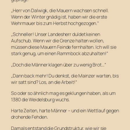
„Herr von Dalwigk, die Mauern wachsen schnell.
Wenn der Winter gnädig ist, haben wir die erste
Wehrmauer bis zum Herbst hochgezogen.“
„Schneller! Unser Landesherr duldet keinen
Aufschub. Wenn wir die Grenze halten wollen,
müssen diese Mauern Feinde fernhalten. Ich will sie
stark genug, um einen Rammbock abzuhalten!“
„Doch die Männer klagen über zu wenig Brot…“
„Dann back mehr! Du denkst, die Mainzer warten, bis
wir satt sind? Los, an die Arbeit!“
So oder so ähnlich mag es geklungen haben, als um
1380 die Weidelsburg wuchs.
Harte Zeiten, harte Männer – und ein Wettlauf gegen
drohende Fehden.
Damals entstand die Grundstruktur, wie wir sie