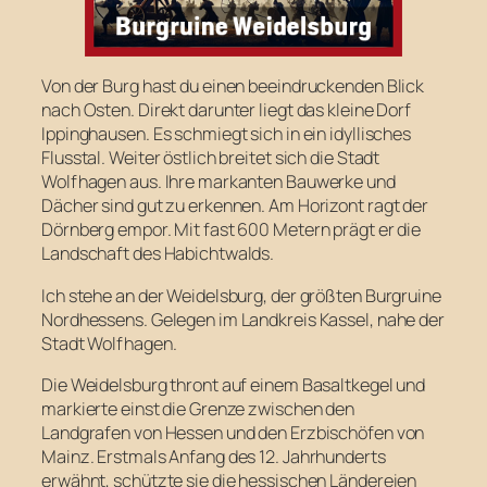
Von der Burg hast du einen beeindruckenden Blick
nach Osten. Direkt darunter liegt das kleine Dorf
Ippinghausen. Es schmiegt sich in ein idyllisches
Flusstal. Weiter östlich breitet sich die Stadt
Wolfhagen aus. Ihre markanten Bauwerke und
Dächer sind gut zu erkennen. Am Horizont ragt der
Dörnberg empor. Mit fast 600 Metern prägt er die
Landschaft des Habichtwalds.
Ich stehe an der Weidelsburg, der größten Burgruine
Nordhessens. Gelegen im Landkreis Kassel, nahe der
Stadt Wolfhagen.
Die Weidelsburg thront auf einem Basaltkegel und
markierte einst die Grenze zwischen den
Landgrafen von Hessen und den Erzbischöfen von
Mainz. Erstmals Anfang des 12. Jahrhunderts
erwähnt, schützte sie die hessischen Ländereien