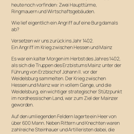
heute noch vorfinden: Zwei Haupttürme,
Ringmauern und Wirtschaftsgebäuden.
Wie lief eigentlich ein Angriff auf eine Burg damals
ab?
Versetzen wir uns zurück ins Jahr 1402.
Ein Angriff im Krieg zwischen Hessen und Mainz
Es war ein kalter Morgen im Herbst des Jahres 1402,
als sich die Truppen des Erzbistums Mainz unter der
Führung von Erzbischof Johann II. vor der
Weidelsburg sammelten. Der Krieg zwischen
Hessen und Mainz war in vollem Gange, und die
Weidelsburg, ein wichtiger strategischer Stützpunkt
im nordhessischen Land, war zum Ziel der Mainzer
geworden.
Auf den umliegenden Feldern lagerte ein Heer von
über 600 Mann. Neben Rittern und Knechten waren
zahlreiche Steinhauer und Artilleristen dabei, die