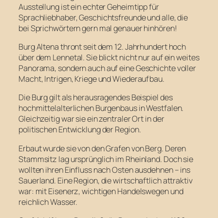
Ausstellung ist ein echter Geheimtipp für
Sprachliebhaber, Geschichtsfreunde und alle, die
bei Sprichwörtern gern mal genauer hinhören!
Burg Altena thront seit dem 12. Jahrhundert hoch
über dem Lennetal. Sie blickt nicht nur auf ein weites
Panorama, sondern auch auf eine Geschichte voller
Macht, Intrigen, Kriege und Wiederaufbau.
Die Burg gilt als herausragendes Beispiel des
hochmittelalterlichen Burgenbaus in Westfalen.
Gleichzeitig war sie ein zentraler Ort in der
politischen Entwicklung der Region.
Erbaut wurde sie von den Grafen von Berg. Deren
Stammsitz lag ursprünglich im Rheinland. Doch sie
wollten ihren Einfluss nach Osten ausdehnen – ins
Sauerland. Eine Region, die wirtschaftlich attraktiv
war: mit Eisenerz, wichtigen Handelswegen und
reichlich Wasser.