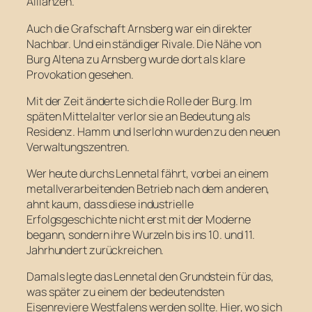
Allianzen.
Auch die Grafschaft Arnsberg war ein direkter
Nachbar. Und ein ständiger Rivale. Die Nähe von
Burg Altena zu Arnsberg wurde dort als klare
Provokation gesehen.
Mit der Zeit änderte sich die Rolle der Burg. Im
späten Mittelalter verlor sie an Bedeutung als
Residenz. Hamm und Iserlohn wurden zu den neuen
Verwaltungszentren.
Wer heute durchs Lennetal fährt, vorbei an einem
metallverarbeitenden Betrieb nach dem anderen,
ahnt kaum, dass diese industrielle
Erfolgsgeschichte nicht erst mit der Moderne
begann, sondern ihre Wurzeln bis ins 10. und 11.
Jahrhundert zurückreichen.
Damals legte das Lennetal den Grundstein für das,
was später zu einem der bedeutendsten
Eisenreviere Westfalens werden sollte. Hier, wo sich