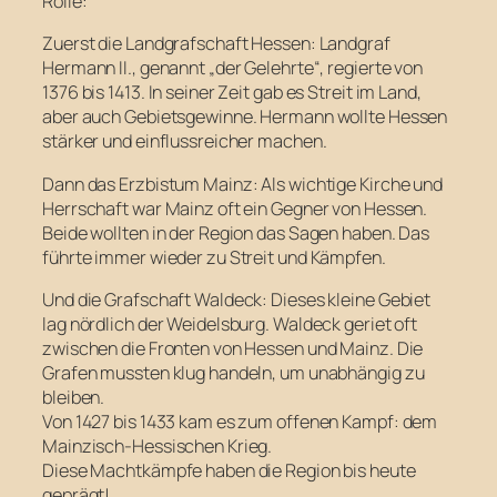
Rolle:
Zuerst die Landgrafschaft Hessen: Landgraf
Hermann II., genannt „der Gelehrte“, regierte von
1376 bis 1413. In seiner Zeit gab es Streit im Land,
aber auch Gebietsgewinne. Hermann wollte Hessen
stärker und einflussreicher machen.
Dann das Erzbistum Mainz: Als wichtige Kirche und
Herrschaft war Mainz oft ein Gegner von Hessen.
Beide wollten in der Region das Sagen haben. Das
führte immer wieder zu Streit und Kämpfen.
Und die Grafschaft Waldeck: Dieses kleine Gebiet
lag nördlich der Weidelsburg. Waldeck geriet oft
zwischen die Fronten von Hessen und Mainz. Die
Grafen mussten klug handeln, um unabhängig zu
bleiben.
Von 1427 bis 1433 kam es zum offenen Kampf: dem
Mainzisch-Hessischen Krieg.
Diese Machtkämpfe haben die Region bis heute
geprägt!