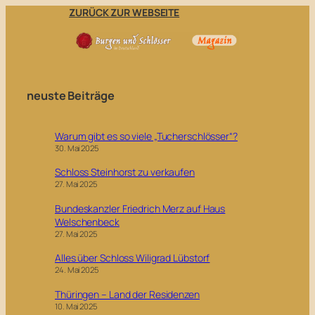
Zum
ZURÜCK ZUR WEBSEITE
Inhalt
springen
neuste Beiträge
Warum gibt es so viele „Tucherschlösser“?
30. Mai 2025
Schloss Steinhorst zu verkaufen
27. Mai 2025
Bundeskanzler Friedrich Merz auf Haus
Welschenbeck
27. Mai 2025
Alles über Schloss Wiligrad Lübstorf
24. Mai 2025
Thüringen – Land der Residenzen
10. Mai 2025