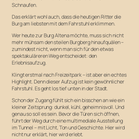
Schnaufen.
Das erklärt wohl auch, dass die heutigen Ritter die
Burg am liebsten mit dem Fahrstuhl erklimmen.
Wer heute zur Burg Altena möchte, muss sich nicht
mehr mühsam den steilen Burgberg hinaufquälen –
zumindest nicht, wenn man sich für den etwas
spektakuläreren Weg entscheidet: den
Erlebnisaufzug.
Klingt erstmal nach Freizeitpark – ist aber ein echtes
Highlight. Denn dieser Aufzug ist kein gewöhnlicher
Fahrstuhl. Es geht los tief unten in der Stadt.
Schon der Zugang fühlt sich ein bisschen an wie ein
kleiner Zeitsprung: dunkel, kühl, geheimnisvoll. Und
genau so soll es sein. Bevor die Türen sich öffnen,
führt der Weg durch eine multimediale Ausstellung
im Tunnel – mit Licht, Ton und Geschichte. Hier wird
nicht nur erklärt, hier wird erlebt.