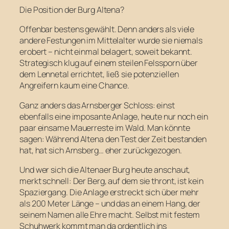
Die Position der Burg Altena?
Offenbar bestens gewählt. Denn anders als viele
andere Festungen im Mittelalter wurde sie niemals
erobert – nicht einmal belagert, soweit bekannt.
Strategisch klug auf einem steilen Felssporn über
dem Lennetal errichtet, ließ sie potenziellen
Angreifern kaum eine Chance.
Ganz anders das Arnsberger Schloss: einst
ebenfalls eine imposante Anlage, heute nur noch ein
paar einsame Mauerreste im Wald. Man könnte
sagen: Während Altena den Test der Zeit bestanden
hat, hat sich Arnsberg… eher zurückgezogen.
Und wer sich die Altenaer Burg heute anschaut,
merkt schnell: Der Berg, auf dem sie thront, ist kein
Spaziergang. Die Anlage erstreckt sich über mehr
als 200 Meter Länge – und das an einem Hang, der
seinem Namen alle Ehre macht. Selbst mit festem
Schuhwerk kommt man da ordentlich ins