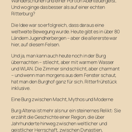
Wanderschuhen und einer Portion Abenteuergeist.
Und wo ginge das besser als auf einer echten
Ritterburg?
Die Idee war so erfolgreich, dass daraus eine
weltweite Bewegung wurde. Heute gibt es in über 80
Ländern Jugendherbergen – aber die allererste war
hier, auf diesem Felsen.
Und ja, man kann auch heute noch in der Burg
übernachten – stilecht, aber mit warmem Wasser
und WLAN. Die Zimmer sind schlicht, aber charmant
– und wenn man morgens aus dem Fenster schaut,
hat man den Burghof ganz für sich. Ritterfrühstück
inklusive.
Eine Burg zwischen Macht, Mythos und Moderne
Burg Altena ist mehr als nur ein steinernes Relikt: Sie
erzählt die Geschichte einer Region, die über
Jahrhunderte hinweg zwischen weltlicher und
geistlicher Herrschaft, zwischen Dynastien,